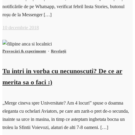
notificările de pe Whatsapp, verificat febril Insta Stories, butonul
roșu de la Messenger […]
10 decembrie 2018
Provocări & experimente
·
Revelații
Tu intri in vorba cu necunoscuti? De ce ar
merita sa o faci :)
„Merge cineva spre Universitate? Am 4 locuri” spuse o doamna
eleganta cu ochelari Aviators, pe care am zarit-o pret de-o secunda,
inainte sa urce in masina, in timp ce asteptam inghetata bocna un
troleu la Sfintii Voievozi, alaturi de alti 7-8 oameni. […]