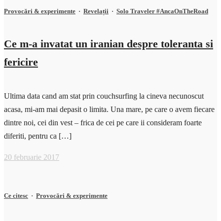
Provocări & experimente
·
Revelații
·
Solo Traveler #AncaOnTheRoad
Ce m-a invatat un iranian despre toleranta si
fericire
Ultima data cand am stat prin couchsurfing la cineva necunoscut
acasa, mi-am mai depasit o limita. Una mare, pe care o avem fiecare
dintre noi, cei din vest – frica de cei pe care ii consideram foarte
diferiti, pentru ca […]
20 februarie 2017
Ce citesc
·
Provocări & experimente