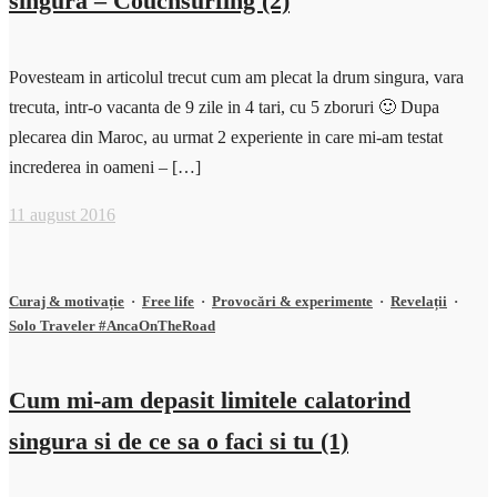
singura – Couchsurfing (2)
Povesteam in articolul trecut cum am plecat la drum singura, vara
trecuta, intr-o vacanta de 9 zile in 4 tari, cu 5 zboruri 🙂 Dupa
plecarea din Maroc, au urmat 2 experiente in care mi-am testat
increderea in oameni – […]
11 august 2016
Curaj & motivație
·
Free life
·
Provocări & experimente
·
Revelații
·
Solo Traveler #AncaOnTheRoad
Cum mi-am depasit limitele calatorind
singura si de ce sa o faci si tu (1)