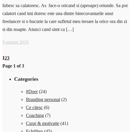
Iubesc sa calatoresc. As face-o oricand si (aproape) oriunde. Sa pot
calatori cand imi doresc este una dintre binecuvantarile unui
freelancer si o bucurie la care sufletul meu tresare la orice ora din zi
si din noapte. Atunci cand simt ca […]
9 august 2016
1
2
3
Page 1 of 3
Categories
#Doer
(24)
Branding personal
(2)
Ce citesc
(6)
Coaching
(7)
Curaj & motivație
(41)
Echilibru
(45)