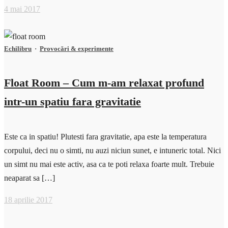
4 mai 2017
Echilibru
·
Provocări & experimente
Float Room – Cum m-am relaxat profund
intr-un spatiu fara gravitatie
Este ca in spatiu! Plutesti fara gravitatie, apa este la temperatura
corpului, deci nu o simti, nu auzi niciun sunet, e intuneric total. Nici
un simt nu mai este activ, asa ca te poti relaxa foarte mult. Trebuie
neaparat sa […]
18 aprilie 2017