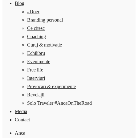
Blog
#Doer
Branding personal
Ce citesc
Coaching
Curaj & motivație
Echilibru
Evenimente
Free life
Interviuri
Provocări & experimente
Revelații
Solo Traveler #AncaOnTheRoad
Media
Contact
Anca