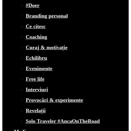
#Doer
Branding personal
Ce citesc
Coaching
Curaj & motivație
Echilibru
Evenimente
Free life
Interviuri
Provocări & experimente
Revelații
Solo Traveler #AncaOnTheRoad