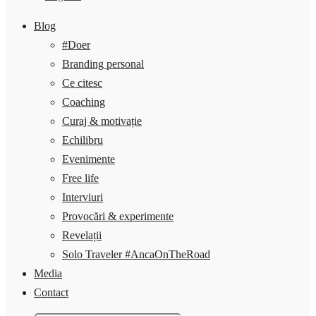
Blog
#Doer
Branding personal
Ce citesc
Coaching
Curaj & motivație
Echilibru
Evenimente
Free life
Interviuri
Provocări & experimente
Revelații
Solo Traveler #AncaOnTheRoad
Media
Contact