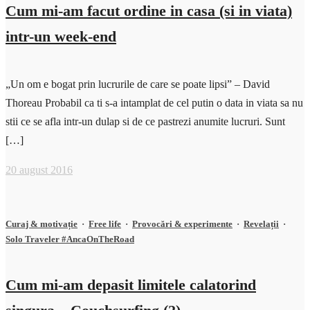
Cum mi-am facut ordine in casa (si in viata)
intr-un week-end
„Un om e bogat prin lucrurile de care se poate lipsi” – David
Thoreau Probabil ca ti s-a intamplat de cel putin o data in viata sa nu
stii ce se afla intr-un dulap si de ce pastrezi anumite lucruri. Sunt
[…]
20 august 2016
Curaj & motivație
·
Free life
·
Provocări & experimente
·
Revelații
·
Solo Traveler #AncaOnTheRoad
Cum mi-am depasit limitele calatorind