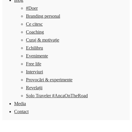
Blog
#Doer
Branding personal
Ce citesc
Coaching
Curaj & motivație
Echilibru
Evenimente
Free life
Interviuri
Provocări & experimente
Revelații
Solo Traveler #AncaOnTheRoad
Media
Contact