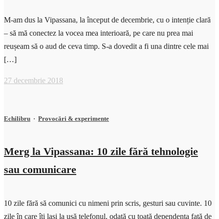
M-am dus la Vipassana, la început de decembrie, cu o intenție clară
– să mă conectez la vocea mea interioară, pe care nu prea mai
reușeam să o aud de ceva timp. S-a dovedit a fi una dintre cele mai
[…]
27 decembrie 2018
Echilibru
·
Provocări & experimente
Merg la Vipassana: 10 zile fără tehnologie
sau comunicare
10 zile fără să comunici cu nimeni prin scris, gesturi sau cuvinte. 10
zile în care îți lași la ușă telefonul, odată cu toată dependența față de