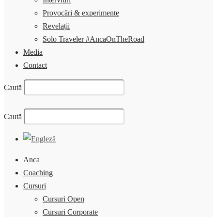
Provocări & experimente
Revelații
Solo Traveler #AncaOnTheRoad
Media
Contact
Caută
Caută
Anca
Coaching
Cursuri
Cursuri Open
Cursuri Corporate