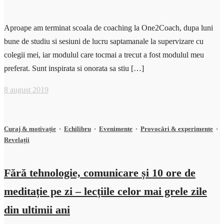
Aproape am terminat scoala de coaching la One2Coach, dupa luni
bune de studiu si sesiuni de lucru saptamanale la supervizare cu
colegii mei, iar modulul care tocmai a trecut a fost modulul meu
preferat. Sunt inspirata si onorata sa stiu […]
8 august 2019
Curaj & motivație
·
Echilibru
·
Evenimente
·
Provocări & experimente
·
Revelații
Fără tehnologie, comunicare și 10 ore de
meditație pe zi – lecțiile celor mai grele zile
din ultimii ani