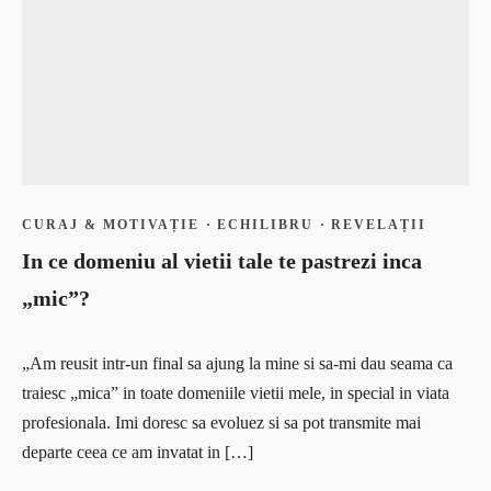
Ce citesc
Program gratuit Branding Personal
Coaching
Program gratuit Mental Fitness
Curaj & motivație
Blog
Echilibru
#Doer
Evenimente
Branding personal
Free life
Ce citesc
Interviuri
Coaching
Provocări & experimente
Curaj & motivație
CURAJ & MOTIVAȚIE
·
ECHILIBRU
·
REVELAȚII
Revelații
Echilibru
In ce domeniu al vietii tale te pastrezi inca
Solo Traveler #AncaOnTheRoad
Evenimente
„mic”?
Media
Free life
Contact
Interviuri
„Am reusit intr-un final sa ajung la mine si sa-mi dau seama ca
Provocări & experimente
Anca
traiesc „mica” in toate domeniile vietii mele, in special in viata
Revelații
Coaching
profesionala. Imi doresc sa evoluez si sa pot transmite mai
Solo Traveler #AncaOnTheRoad
Cursuri
departe ceea ce am invatat in […]
Media
Cursuri Open
Contact