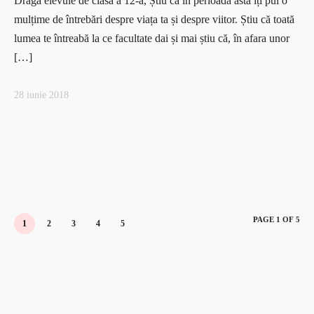
Dragă elevule de clasa a 12-a, Știu că în perioada asta îți pui o
mulțime de întrebări despre viața ta și despre viitor. Știu că toată
lumea te întreabă la ce facultate dai și mai știu că, în afara unor
[…]
28 iunie 2018
PAGE 1 OF 5
1
2
3
4
5