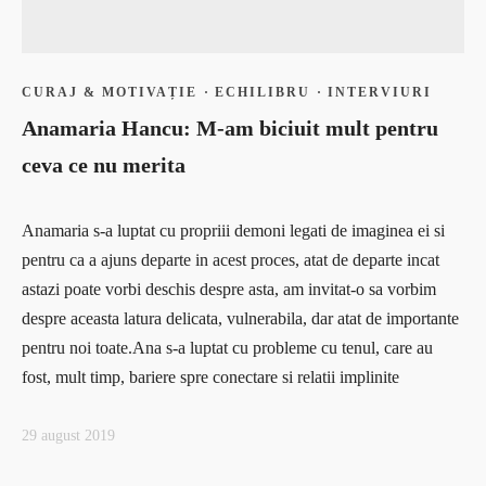
Coaching
Provocări & experimente
Curaj & motivație
Revelații
Echilibru
Solo Traveler #AncaOnTheRoad
Evenimente
CURAJ & MOTIVAȚIE
·
ECHILIBRU
·
INTERVIURI
Media
Free life
Anamaria Hancu: M-am biciuit mult pentru
Contact
Interviuri
ceva ce nu merita
Provocări & experimente
Revelații
Anamaria s-a luptat cu propriii demoni legati de imaginea ei si
Solo Traveler #AncaOnTheRoad
pentru ca a ajuns departe in acest proces, atat de departe incat
Media
astazi poate vorbi deschis despre asta, am invitat-o sa vorbim
Contact
despre aceasta latura delicata, vulnerabila, dar atat de importante
pentru noi toate.Ana s-a luptat cu probleme cu tenul, care au
fost, mult timp, bariere spre conectare si relatii implinite
29 august 2019