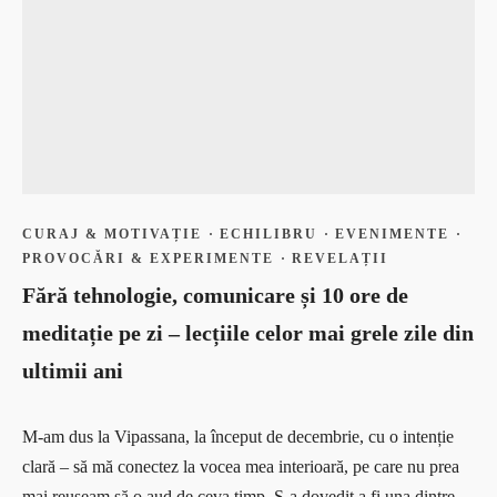
CURAJ & MOTIVAȚIE
·
ECHILIBRU
·
EVENIMENTE
·
PROVOCĂRI & EXPERIMENTE
·
REVELAȚII
Fără tehnologie, comunicare și 10 ore de
meditație pe zi – lecțiile celor mai grele zile din
ultimii ani
M-am dus la Vipassana, la început de decembrie, cu o intenție
clară – să mă conectez la vocea mea interioară, pe care nu prea
mai reușeam să o aud de ceva timp. S-a dovedit a fi una dintre