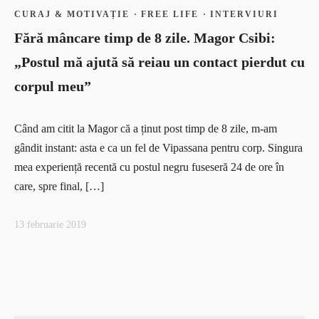
CURAJ & MOTIVAȚIE
·
FREE LIFE
·
INTERVIURI
Fără mâncare timp de 8 zile. Magor Csibi:
„Postul mă ajută să reiau un contact pierdut cu
corpul meu”
Când am citit la Magor că a ținut post timp de 8 zile, m-am
gândit instant: asta e ca un fel de Vipassana pentru corp. Singura
mea experiență recentă cu postul negru fuseseră 24 de ore în
care, spre final, […]
13 februarie 2019