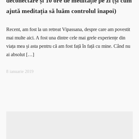
deconectare și 10 ore de meditație pe zi (și cum
ajută meditația să luăm controlul înapoi)
Recent, am fost la un retreat Vipassana, despre care am povestit
mai multe aici. A fost una dintre cele mai grele experiențe din
viața mea și asta pentru că am fost față în față cu mine. Când nu
ai absolut […]
8 ianuarie 2019