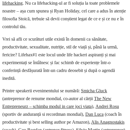
lifehacking
. Nu ca lifehacking-ul ar fi soluția la toate problemele
noastre – așa cum spunea și Ryan Holiday, cel care a adus în atenție
filosofia Stoică, trebuie să devii conștient legat de ce e și ce nu e în
controlul tău.
Vrei să afli ce scurături utile există în domenii ca sănătate,
productivitate, sexualitate, nutriție, stil de viață și, până la urmă,
fericire? Lifehax#1 este locul unde life hackeri aspiranți și mai
experimentați se întâlnesc și fac schimb de experiențe într-o
conferință desfășurată într-un cadru deosebit și după o agendă
inedită.
Printre speakerii evenimentului se numără:
Smicha Gluck
(antreprenor de renume mondial, co-autor al cărții
The New
Entrepreneurz – schimba modul in care joci viata
),
Andrei Rosu
(sportiv de anduranță si recordman mondial),
Dan Luca
(coach în
productivitate și best selling author pe Amazon),
Alis Anagnostakis
(coach),
Geo Bogdan
(antrenor fitness),
Silviu Martin
(antreprenor),