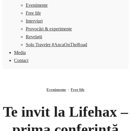
Evenimente
Free life
Interviuri
Provocări & experimente
Revelații
Solo Traveler #AncaOnTheRoad
Media
Contact
Evenimente
·
Free life
Te invit la Lifehax –
prima conferință