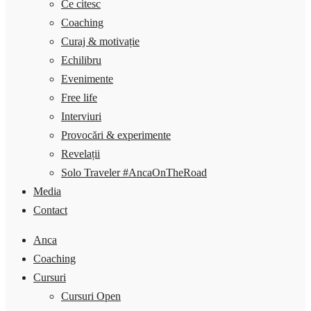
Ce citesc
Coaching
Curaj & motivație
Echilibru
Evenimente
Free life
Interviuri
Provocări & experimente
Revelații
Solo Traveler #AncaOnTheRoad
Media
Contact
Anca
Coaching
Cursuri
Cursuri Open