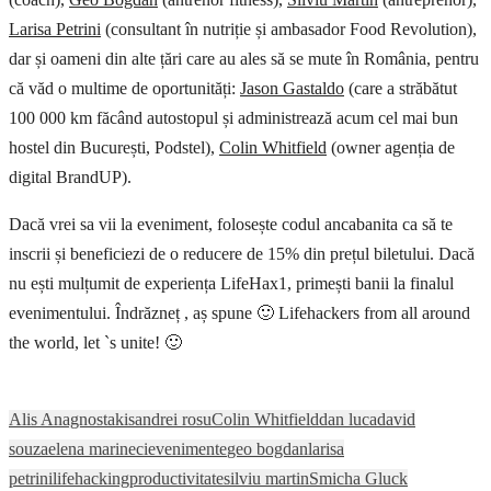
Larisa Petrini
(consultant în nutriție și ambasador Food Revolution),
dar și oameni din alte țări care au ales să se mute în România, pentru
că văd o multime de oportunități:
Jason Gastaldo
(care a străbătut
100 000 km făcând autostopul și administrează acum cel mai bun
hostel din București, Podstel),
Colin Whitfield
(owner agenția de
digital BrandUP).
Dacă vrei sa vii la eveniment, folosește codul ancabanita ca să te
inscrii și beneficiezi de o reducere de 15% din prețul biletului. Dacă
nu ești mulțumit de experiența LifeHax1, primești banii la finalul
evenimentului. Îndrăzneț , aș spune 🙂 Lifehackers from all around
the world, let `s unite! 🙂
Alis Anagnostakis
andrei rosu
Colin Whitfield
dan luca
david
souza
elena marineci
evenimente
geo bogdan
larisa
petrini
lifehacking
productivitate
silviu martin
Smicha Gluck