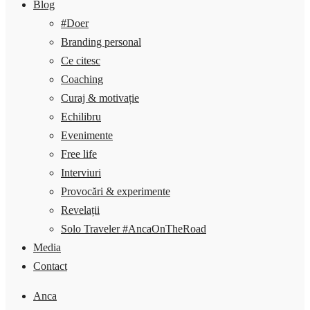
Blog
#Doer
Branding personal
Ce citesc
Coaching
Curaj & motivație
Echilibru
Evenimente
Free life
Interviuri
Provocări & experimente
Revelații
Solo Traveler #AncaOnTheRoad
Media
Contact
Anca