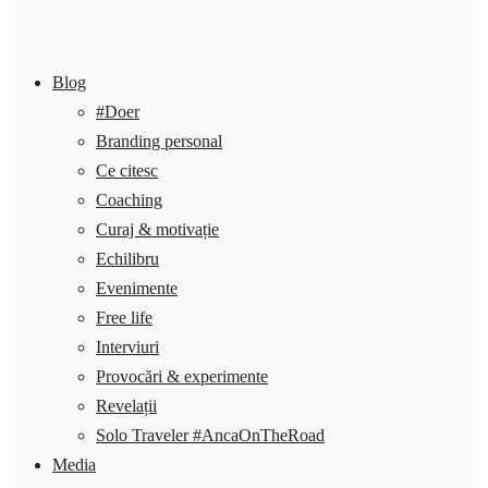
Blog
#Doer
Branding personal
Ce citesc
Coaching
Curaj & motivație
Echilibru
Evenimente
Free life
Interviuri
Provocări & experimente
Revelații
Solo Traveler #AncaOnTheRoad
Media