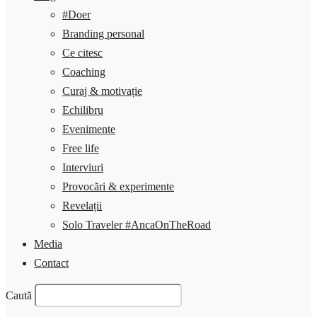
#Doer
Branding personal
Ce citesc
Coaching
Curaj & motivație
Echilibru
Evenimente
Free life
Interviuri
Provocări & experimente
Revelații
Solo Traveler #AncaOnTheRoad
Media
Contact
Caută