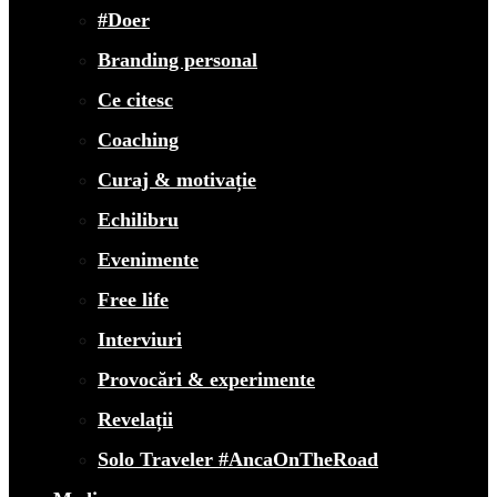
#Doer
Branding personal
Ce citesc
Coaching
Curaj & motivație
Echilibru
Evenimente
Free life
Interviuri
Provocări & experimente
Revelații
Solo Traveler #AncaOnTheRoad