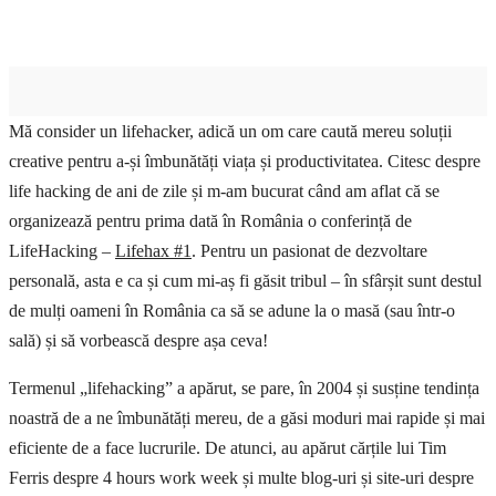
Mă consider un lifehacker, adică un om care caută mereu soluții
creative pentru a-și îmbunătăți viața și productivitatea. Citesc despre
life hacking de ani de zile și m-am bucurat când am aflat că se
organizează pentru prima dată în România o conferință de
LifeHacking –
Lifehax #1
. Pentru un pasionat de dezvoltare
personală, asta e ca și cum mi-aș fi găsit tribul – în sfârșit sunt destul
de mulți oameni în România ca să se adune la o masă (sau într-o
sală) și să vorbească despre așa ceva!
Termenul „lifehacking” a apărut, se pare, în 2004 și susține tendința
noastră de a ne îmbunătăți mereu, de a găsi moduri mai rapide și mai
eficiente de a face lucrurile. De atunci, au apărut cărțile lui Tim
Ferris despre 4 hours work week și multe blog-uri și site-uri despre