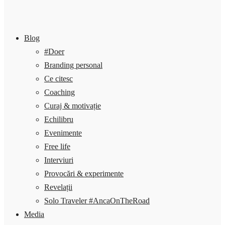
Blog
#Doer
Branding personal
Ce citesc
Coaching
Curaj & motivație
Echilibru
Evenimente
Free life
Interviuri
Provocări & experimente
Revelații
Solo Traveler #AncaOnTheRoad
Media