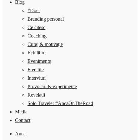
Blog
#Doer
Branding personal
Ce citesc
Coaching
Curaj & motivație
Echilibru
Evenimente
Free life
Interviuri
Provocări & experimente
Revelații
Solo Traveler #AncaOnTheRoad
Media
Contact
Anca