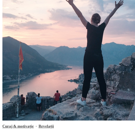
Curaj & motivație
·
Revelații