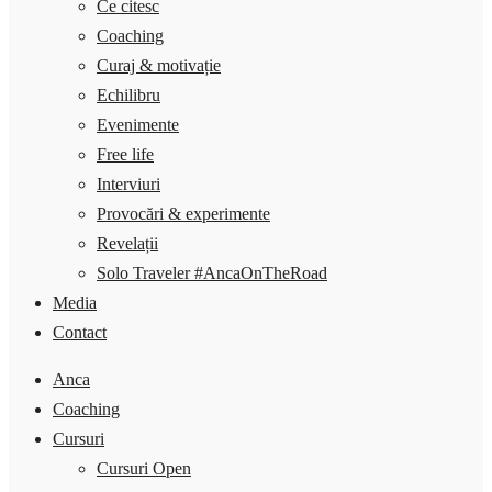
Ce citesc
Coaching
Curaj & motivație
Echilibru
Evenimente
Free life
Interviuri
Provocări & experimente
Revelații
Solo Traveler #AncaOnTheRoad
Media
Contact
Anca
Coaching
Cursuri
Cursuri Open