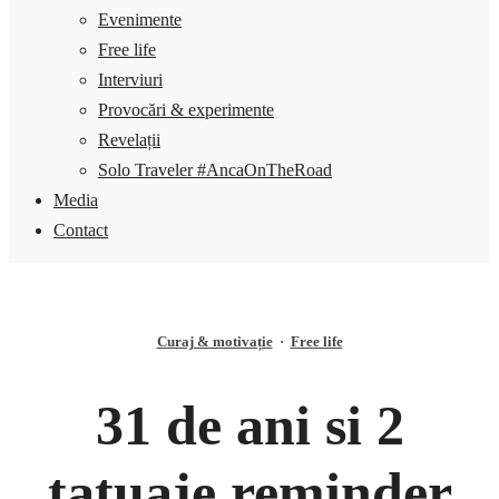
Evenimente
Free life
Interviuri
Provocări & experimente
Revelații
Solo Traveler #AncaOnTheRoad
Media
Contact
Curaj & motivație
·
Free life
31 de ani si 2
tatuaje reminder