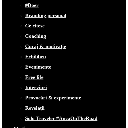
#Doer
Branding personal
Ce citesc
Coaching
Curaj & motivație
Echilibru
Evenimente
Free life
Interviuri
Provocări & experimente
Revelații
Solo Traveler #AncaOnTheRoad