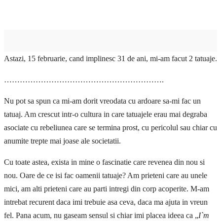
Astazi, 15 februarie, cand implinesc 31 de ani, mi-am facut 2 tatuaje.
…………………………………………………….
Nu pot sa spun ca mi-am dorit vreodata cu ardoare sa-mi fac un
tatuaj. Am crescut intr-o cultura in care tatuajele erau mai degraba
asociate cu rebeliunea care se termina prost, cu pericolul sau chiar cu
anumite trepte mai joase ale societatii.
Cu toate astea, exista in mine o fascinatie care revenea din nou si
nou. Oare de ce isi fac oamenii tatuaje? Am prieteni care au unele
mici, am alti prieteni care au parti intregi din corp acoperite. M-am
intrebat recurent daca imi trebuie asa ceva, daca ma ajuta in vreun
fel. Pana acum, nu gaseam sensul si chiar imi placea ideea ca „
I`m