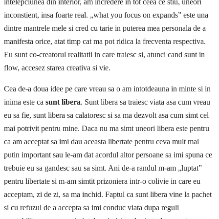
intelepciunea din interior, am incredere in tot ceea ce stiu, uneori
inconstient, insa foarte real. „what you focus on expands” este una
dintre mantrele mele si cred cu tarie in puterea mea personala de a
manifesta orice, atat timp cat ma pot ridica la frecventa respectiva.
Eu sunt co-creatorul realitatii in care traiesc si, atunci cand sunt in
flow, accesez starea creativa si vie.
Cea de-a doua idee pe care vreau sa o am intotdeauna in minte si in
inima este ca
sunt libera
. Sunt libera sa traiesc viata asa cum vreau
eu sa fie, sunt libera sa calatoresc si sa ma dezvolt asa cum simt cel
mai potrivit pentru mine. Daca nu ma simt uneori libera este pentru
ca am acceptat sa imi dau aceasta libertate pentru ceva mult mai
putin important sau le-am dat acordul altor persoane sa imi spuna ce
trebuie eu sa gandesc sau sa simt. Ani de-a randul m-am „luptat”
pentru libertate si m-am simtit prizoniera intr-o colivie in care eu
acceptam, zi de zi, sa ma inchid. Faptul ca sunt libera vine la pachet
si cu refuzul de a accepta sa imi conduc viata dupa reguli