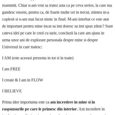
reamintit. Chiar n-am vrut sa tratez asta ca pe ceva serios, la care ma
gandesc enorm, pentru ca, de foarte multe ori in trecut, mintea m-a
coplesit si n-am mai facut nimic in final. M-am intrebat ce este atat
de important pentru mine incat sa imi doresc sa imi spun zilnic? Sunt
cateva idei pe care le cred cu tarie, concluzii la care am ajuns in
urma unor ani de explorare personala despre mine si despre
Universul in care traiesc:
I AM (este aceeasi prezenta in tot si in toate)
I am FREE
I create & I am in FLOW
I BELIEVE
Prima idee importanta este ca
am incredere in mine si in
raspunsurile pe care le primesc din interior
. Am incredere in