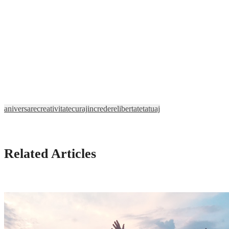
aniversare
creativitate
curaj
incredere
libertate
tatuaj
Related Articles