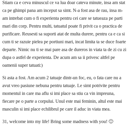
Stiam ca e ceva minuscul ce va lua doar cateva minute, insa am stat
ca pe ghimpi pana am inceput sa simt. N-a fost asa de rau, insa m-
am intrebat cum o fi experienta pentru cei care se tatueaza pe parti
mari din corp. Pentru multi, tatuatul poate fi privit ca o practica de
purificare. Reusesti sa suporti atat de multa durere, pentru ca e ca si
cum ti se razuie pielea pe portiuni mari, incat limita ta se duce foarte
departe. Nimic nu ti se mai pare asa de dureros in viata ta de zi cu zi
dupa o astfel de experienta. De acum am sa ii privesc altfel pe
oamenii super tatuati:)
Si asta a fost. Am acum 2 tatuaje dintr-un foc, eu, o fata care nu a
avut vreo pasiune nebuna pentru tatuaje. Le simt potrivite pentru
momentul in care ma aflu si imi place sa stiu ca vin impreuna,
fiecare pe o parte a corpului. Unul este mai feminin, altul este mai
masculin si imi place echilibrul pe care il aduc in viata mea.
31, welcome into my life! Bring some madness with you! 🙂