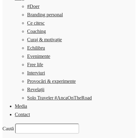
#Doer
Branding personal
Ce citesc
Coaching
Curaj & motivație
Echilibru
Evenimente
Free life
Interviuri
Provocări & experimente
Revelații
Solo Traveler #AncaOnTheRoad
Media
Contact
Caută