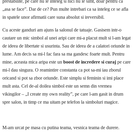
prestabilite, pe care nu le inteleg si nici nu le simt, doar pentru ca
„asa se face”. Dar de ce? Pun multe intrebari ca sa inteleg ce se afla
in spatele unor afirmatii care suna absolut si ireversibil.
Cu aceste ganduri am ajuns la salonul de tatuaje. Gasisem intr-o
cautare un mic simbol al unei aripi care mi-a placut mult si l-am legat
de ideea de libertate si usurinta. Sau de ideea de a calatori oriunde in
lume. Am decis sa mi-l fac fara sa ma gandesc foarte mult. Pentru
mine, aceasta mica aripa este un
boost de incredere si curaj
pe care
mi-l dau singura. O reamintire constanta ca pot sa-mi iau zborul
oricand si pot sa zbor oriunde. Este simplu si feminin si imi place
mult asta. Cel de-al doilea simbol este un semn din vremea
vikingilor – „I create my own reality”, pe care l-am gasit in drum
spre salon, in timp ce ma uitam pe telefon la simboluri magice.
M-am urcat pe masa cu putina teama, vesnica teama de durere.