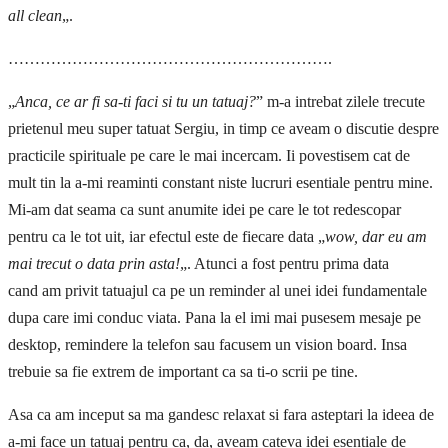
all clean
„.
…………………………………………………….
„
Anca, ce ar fi sa-ti faci si tu un tatuaj?
” m-a intrebat zilele trecute
prietenul meu super tatuat Sergiu, in timp ce aveam o discutie despre
practicile spirituale pe care le mai incercam. Ii povestisem cat de
mult tin la a-mi reaminti constant niste lucruri esentiale pentru mine.
Mi-am dat seama ca sunt anumite idei pe care le tot redescopar
pentru ca le tot uit, iar efectul este de fiecare data „
wow, dar eu am
mai trecut o data prin asta!
„. Atunci a fost pentru prima data
cand am privit tatuajul ca pe un reminder al unei idei fundamentale
dupa care imi conduc viata. Pana la el imi mai pusesem mesaje pe
desktop, remindere la telefon sau facusem un vision board. Insa
trebuie sa fie extrem de important ca sa ti-o scrii pe tine.
Asa ca am inceput sa ma gandesc relaxat si fara asteptari la ideea de
a-mi face un tatuaj pentru ca, da, aveam cateva idei esentiale de