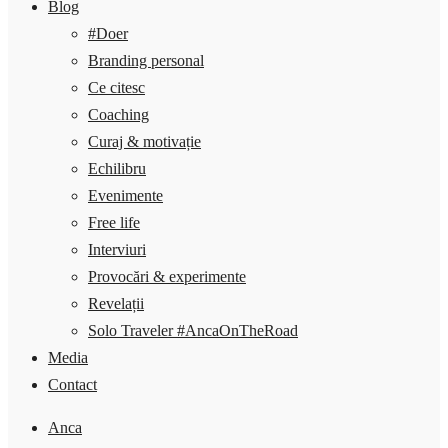
Blog
#Doer
Branding personal
Ce citesc
Coaching
Curaj & motivație
Echilibru
Evenimente
Free life
Interviuri
Provocări & experimente
Revelații
Solo Traveler #AncaOnTheRoad
Media
Contact
Anca