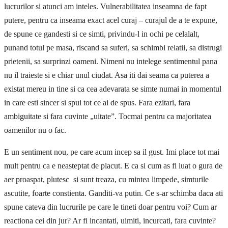
lucrurilor si atunci am inteles. Vulnerabilitatea inseamna de fapt
putere, pentru ca inseama exact acel curaj – curajul de a te expune,
de spune ce gandesti si ce simti, privindu-l in ochi pe celalalt,
punand totul pe masa, riscand sa suferi, sa schimbi relatii, sa distrugi
prietenii, sa surprinzi oameni. Nimeni nu intelege sentimentul pana
nu il traieste si e chiar unul ciudat. Asa iti dai seama ca puterea a
existat mereu in tine si ca cea adevarata se simte numai in momentul
in care esti sincer si spui tot ce ai de spus. Fara ezitari, fara
ambiguitate si fara cuvinte „uitate”. Tocmai pentru ca majoritatea
oamenilor nu o fac.
E un sentiment nou, pe care acum incep sa il gust. Imi place tot mai
mult pentru ca e neasteptat de placut. E ca si cum as fi luat o gura de
aer proaspat, plutesc si sunt treaza, cu mintea limpede, simturile
ascutite, foarte constienta. Ganditi-va putin. Ce s-ar schimba daca ati
spune cateva din lucrurile pe care le tineti doar pentru voi? Cum ar
reactiona cei din jur? Ar fi incantati, uimiti, incurcati, fara cuvinte?