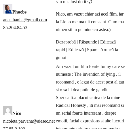
sau nu. Just do it 🙂
Phoebs
Nico, am vazut chiar azi acel film, iar
anca.banita@gmail.com
la Lie to me ma uit constant. Cum ma
85.204.84.53
nimeresti tu pe mine cu astea:)
Dezaprobă
| Răspunde
| Editează
rapid
| Editează
| Spam
| Aruncă la
gunoi
Am vazut un film foarte funny care se
numeste : The invention of lying , il
recomand , e legat de acest post al tau
si o sa iti dea putin de gandit.
Sper ca ti-a placut cartea de la mine
Radical Honesty , iti mai recomand si
un serial foarte interesant , despre
Nico
emotii, facial expresions si alte lucruri
nicoleta.parvana@aiesec.net
interesante printre care se numeste :
77.85.0.100