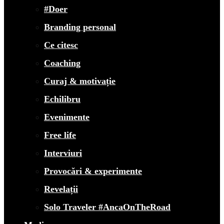
#Doer
Branding personal
Ce citesc
Coaching
Curaj & motivație
Echilibru
Evenimente
Free life
Interviuri
Provocări & experimente
Revelații
Solo Traveler #AncaOnTheRoad