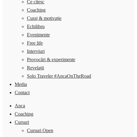
Ce citesc
Coaching
Curaj & motivație
Echilibru
Evenimente
Free life
Interviuri
Provocări & experimente
Revelații
Solo Traveler #AncaOnTheRoad
Media
Contact
Anca
Coaching
Cursuri
Cursuri Open