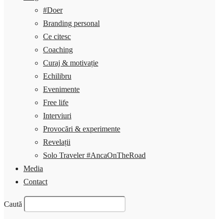
#Doer
Branding personal
Ce citesc
Coaching
Curaj & motivație
Echilibru
Evenimente
Free life
Interviuri
Provocări & experimente
Revelații
Solo Traveler #AncaOnTheRoad
Media
Contact
Caută