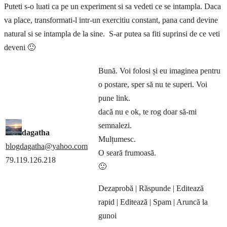
Puteti s-o luati ca pe un experiment si sa vedeti ce se intampla. Daca
va place, transformati-l intr-un exercitiu constant, pana cand devine
natural si se intampla de la sine. S-ar putea sa fiti suprinsi de ce veti
deveni 🙂
Bună. Voi folosi și eu imaginea pentru
o postare, sper să nu te superi. Voi
pune link.
dacă nu e ok, te rog doar să-mi
semnalezi.
dagatha
Mulțumesc.
blogdagatha@yahoo.com
O seară frumoasă.
79.119.126.218
🙂
Dezaprobă
| Răspunde
| Editează
rapid
| Editează
| Spam
| Aruncă la
gunoi