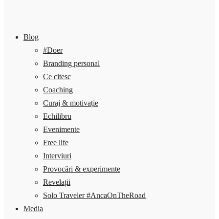
Blog
#Doer
Branding personal
Ce citesc
Coaching
Curaj & motivație
Echilibru
Evenimente
Free life
Interviuri
Provocări & experimente
Revelații
Solo Traveler #AncaOnTheRoad
Media