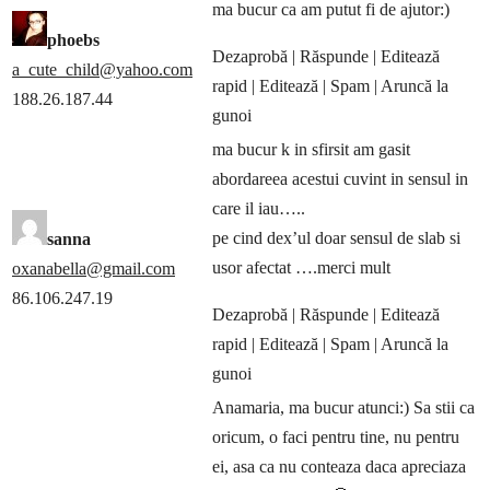
ma bucur ca am putut fi de ajutor:)
phoebs
Dezaprobă
| Răspunde
| Editează
a_cute_child@yahoo.com
rapid
| Editează
| Spam
| Aruncă la
188.26.187.44
gunoi
ma bucur k in sfirsit am gasit
abordareea acestui cuvint in sensul in
care il iau…..
pe cind dex’ul doar sensul de slab si
sanna
usor afectat ….merci mult
oxanabella@gmail.com
86.106.247.19
Dezaprobă
| Răspunde
| Editează
rapid
| Editează
| Spam
| Aruncă la
gunoi
Anamaria, ma bucur atunci:) Sa stii ca
oricum, o faci pentru tine, nu pentru
ei, asa ca nu conteaza daca apreciaza