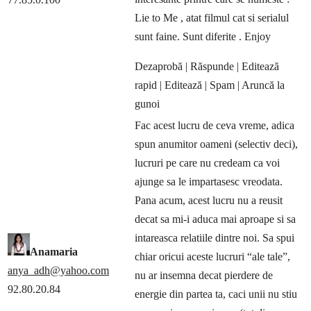
Lie to Me , atat filmul cat si serialul
sunt faine. Sunt diferite . Enjoy
Dezaprobă
| Răspunde
| Editează
rapid
| Editează
| Spam
| Aruncă la
gunoi
Fac acest lucru de ceva vreme, adica
spun anumitor oameni (selectiv deci),
lucruri pe care nu credeam ca voi
ajunge sa le impartasesc vreodata.
Pana acum, acest lucru nu a reusit
decat sa mi-i aduca mai aproape si sa
intareasca relatiile dintre noi. Sa spui
Anamaria
chiar oricui aceste lucruri “ale tale”,
anya_adh@yahoo.com
nu ar insemna decat pierdere de
92.80.20.84
energie din partea ta, caci unii nu stiu