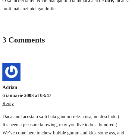
O sa inchei la fel. Nu te mai gandi. Da muzica atat de
tare,
incat sa
nu-ti mai auzi nici gandurile…
3 Comments
Adrian
6 ianuarie 2008 at 03:47
Reply
Daca anul acesta o sa-ti bata ganduri rele-n usa, nu deschide:)
It’s been a pleasure knowing, may you live to be a hundred:)
We’ve come here to chew bubble gumm and kick some ass, and