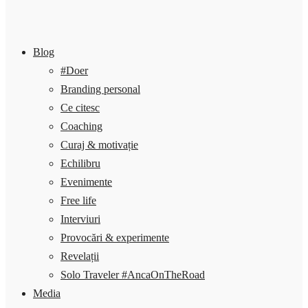
Blog
#Doer
Branding personal
Ce citesc
Coaching
Curaj & motivație
Echilibru
Evenimente
Free life
Interviuri
Provocări & experimente
Revelații
Solo Traveler #AncaOnTheRoad
Media