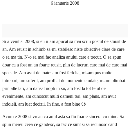
6 ianuarie 2008
Si a venit si 2008, si eu n-am apucat sa mai scriu postul de sfarsit de
an. Am reusit in schimb sa-mi stabilesc niste obiective clare de care
o sa ma tin. N-o sa mai fac analiza anului care a trecut. O sa spun
doar ca a fost un an foarte reusit, plin de lucruri care mai de care mai
speciale. Am avut de toate: am fost fericita, mi-am pus multe
intrebari, am suferit, am profitat de momente ciudate, m-am plimbat
prin alte tari, am dansat nopti in sir, am fost la tot felul de
evenimente, am cunoscut multi oameni tari, am plans, am avut
indoieli, am luat decizii. In fine, a fost bine 🙂
Acum e 2008 si vreau ca anul asta sa fiu foarte sincera cu mine. Sa
spun mereu ceea ce gandesc, sa fac ce simt si sa recunosc cand