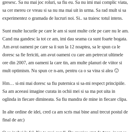
gresesc. Sa nu mai joc roluri, sa fiu eu. Sa nu imi mai complic viata,
sa cer mereu ce vreau si sa nu ma mai uit in urma. Sa rad mult si sa
experimentez o gramada de lucruri noi. Si.. sa traiesc totul intens.
Sunt multe lucurile pe care le am si sunt multe cele pe care nu le am.
Cand ma gandesc la tot ce am, imi dau seama ca sunt foarte bogata.
Am avut oameni pe care sa ii sun la 12 noaptea, sa le spun ca le
doresc sa fie fericiti, am avut oameni cu care am petrecut ultimele
ore din 2007, am oameni la care tin, am multe planuri de viitor si
mult optimism. Nu spun ce n-am, pentru ca o sa vina si alea 🙂
Hm… si-mi mai doresc sa fiu puternica si sa-mi respect principiile.
Sa am aceeasi imagine curata in ochii mei si sa ma pot uita in
oglinda in fiecare dimineata. Sa fiu mandra de mine in fiecare clipa.
In alte ordine de idei, cred ca am scris mai bine anul trecut postul de
final de an:)