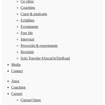
Ce citesc
Coaching
Curaj & motivație
Echilibru
Evenimente
Free life
Interviuri
Provocări & experimente
Revelații
Solo Traveler #AncaOnTheRoad
Media
Contact
Anca
Coaching
Cursuri
Cursuri Open