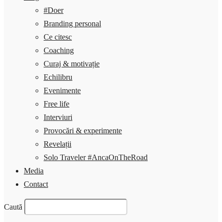
#Doer
Branding personal
Ce citesc
Coaching
Curaj & motivație
Echilibru
Evenimente
Free life
Interviuri
Provocări & experimente
Revelații
Solo Traveler #AncaOnTheRoad
Media
Contact
Caută