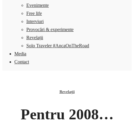
Evenimente
Free life
Interviuri
Provocări & experimente
Revelații
Solo Traveler #AncaOnTheRoad
Media
Contact
Revelații
Pentru 2008…