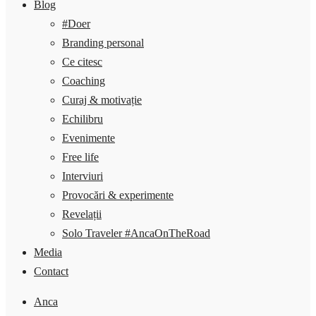
Blog
#Doer
Branding personal
Ce citesc
Coaching
Curaj & motivație
Echilibru
Evenimente
Free life
Interviuri
Provocări & experimente
Revelații
Solo Traveler #AncaOnTheRoad
Media
Contact
Anca