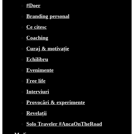
#Doer
Branding personal
Ce citesc
Coaching
Curaj & motivație
Echilibru
Evenimente
Free life
Interviuri
Provocări & experimente
Revelații
Solo Traveler #AncaOnTheRoad