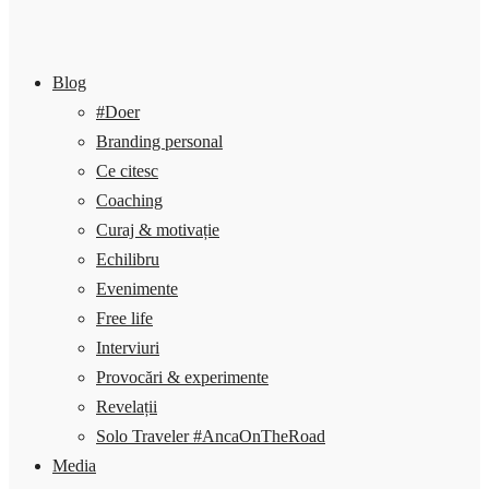
Blog
#Doer
Branding personal
Ce citesc
Coaching
Curaj & motivație
Echilibru
Evenimente
Free life
Interviuri
Provocări & experimente
Revelații
Solo Traveler #AncaOnTheRoad
Media