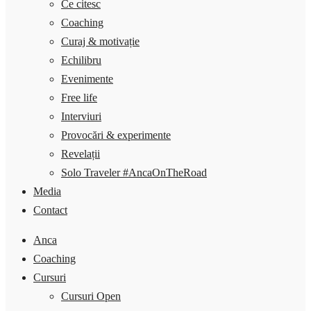
Ce citesc
Coaching
Curaj & motivație
Echilibru
Evenimente
Free life
Interviuri
Provocări & experimente
Revelații
Solo Traveler #AncaOnTheRoad
Media
Contact
Anca
Coaching
Cursuri
Cursuri Open