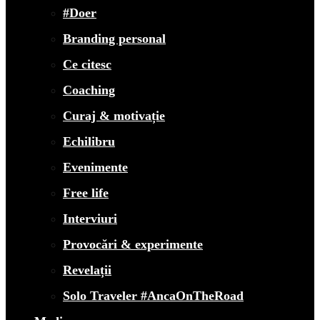
#Doer
Branding personal
Ce citesc
Coaching
Curaj & motivație
Echilibru
Evenimente
Free life
Interviuri
Provocări & experimente
Revelații
Solo Traveler #AncaOnTheRoad