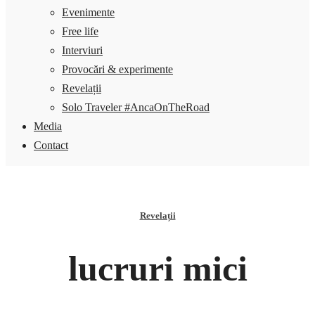
Evenimente
Free life
Interviuri
Provocări & experimente
Revelații
Solo Traveler #AncaOnTheRoad
Media
Contact
Revelații
lucruri mici