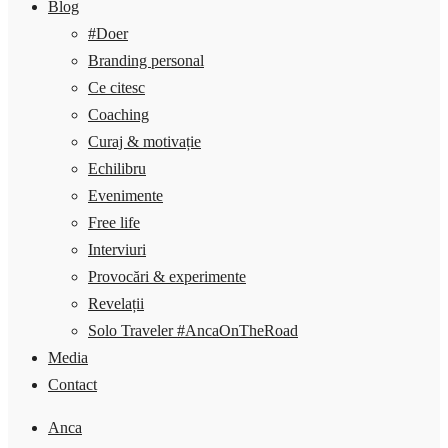
Blog
#Doer
Branding personal
Ce citesc
Coaching
Curaj & motivație
Echilibru
Evenimente
Free life
Interviuri
Provocări & experimente
Revelații
Solo Traveler #AncaOnTheRoad
Media
Contact
Anca