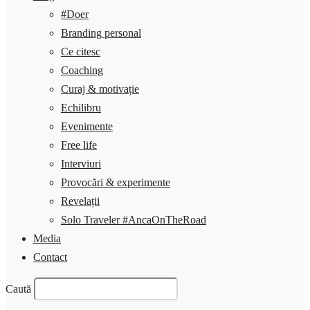
#Doer
Branding personal
Ce citesc
Coaching
Curaj & motivație
Echilibru
Evenimente
Free life
Interviuri
Provocări & experimente
Revelații
Solo Traveler #AncaOnTheRoad
Media
Contact
Caută