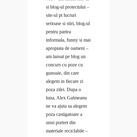
Free life
si blog-ul proiectului –
Interviuri
Caută
site-ul pt lucruri
Provocări & experimente
serioase si stiri, blog-ul
Revelații
pentru partea
Solo Traveler #AncaOnTheRoad
Media
Contact
informala, funny si mai
apropiata de oameni –
Caută
Caută
am lansat pe blog un
concurs cu poze cu
Anca
gunoaie
, din care
Coaching
alegem in fiecare zi
Cursuri
poza zilei. Dupa o
Caută
Cursuri Open
luna,
Alex Galmeanu
Cursuri Corporate
ne va ajuta sa alegem
Resurse
poza castigatoare a
Anca
Minicurs Gratuit Branding Personal
unui portret din
Coaching
Minicurs Gratuit Mental Fitness
materiale reciclabile –
Cursuri