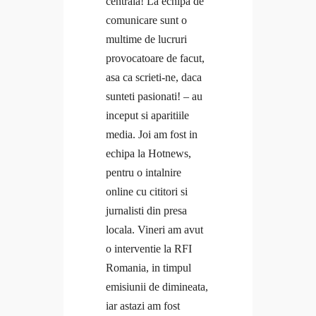
Ce citesc
centrala! La echipa de
Program gratuit Branding Personal
Coaching
comunicare sunt o
Program gratuit Mental Fitness
Curaj & motivație
multime de lucruri
Blog
Echilibru
provocatoare de facut,
#Doer
Evenimente
asa ca scrieti-ne, daca
Branding personal
Free life
sunteti pasionati! – au
Ce citesc
Interviuri
inceput si aparitiile
Coaching
Provocări & experimente
media. Joi am fost in
Curaj & motivație
Revelații
echipa la Hotnews,
Echilibru
Solo Traveler #AncaOnTheRoad
pentru o intalnire
Evenimente
Media
online cu cititori si
Free life
Contact
jurnalisti din presa
Interviuri
locala. Vineri am avut
Provocări & experimente
o interventie la RFI
Revelații
Romania, in timpul
Solo Traveler #AncaOnTheRoad
emisiunii de dimineata,
Media
iar astazi am fost
Contact