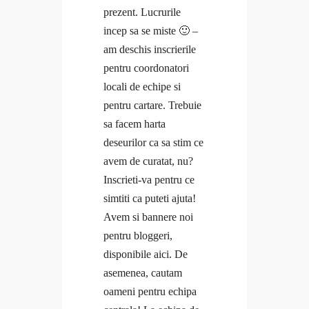
Contact
prezent. Lucrurile
Interviuri
incep sa se miste 🙂 –
Provocări & experimente
Anca
am deschis inscrierile
Revelații
Coaching
pentru coordonatori
Solo Traveler #AncaOnTheRoad
Cursuri
locali de echipe si
Media
Cursuri Open
pentru cartare. Trebuie
Contact
Cursuri Corporate
sa facem harta
Resurse
deseurilor ca sa stim ce
Anca
Minicurs Gratuit Branding Personal
avem de curatat, nu?
Coaching
Minicurs Gratuit Mental Fitness
Inscrieti-va pentru ce
Cursuri
Program Gratuit Email Marketing
simtiti ca puteti ajuta!
Cursuri Open
Program gratuit Branding Personal
Avem si bannere noi
Cursuri Corporate
Program gratuit Mental Fitness
pentru bloggeri,
Resurse
Blog
disponibile aici. De
Minicurs Gratuit Branding Personal
#Doer
asemenea, cautam
Minicurs Gratuit Mental Fitness
Branding personal
oameni pentru echipa
Program Gratuit Email Marketing