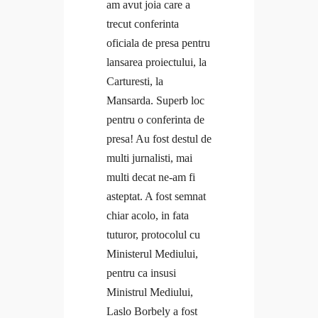
Program Gratuit Email Marketing
am avut joia care a
Cursuri Open
Program gratuit Branding Personal
trecut conferinta
Cursuri Corporate
Program gratuit Mental Fitness
oficiala de presa pentru
Resurse
Blog
lansarea proiectului, la
Minicurs Gratuit Branding Personal
#Doer
Carturesti, la
Minicurs Gratuit Mental Fitness
Branding personal
Mansarda. Superb loc
Program Gratuit Email Marketing
Ce citesc
pentru o conferinta de
Program gratuit Branding Personal
Coaching
presa! Au fost destul de
Program gratuit Mental Fitness
Curaj & motivație
multi jurnalisti, mai
Blog
Echilibru
multi decat ne-am fi
#Doer
Evenimente
asteptat. A fost semnat
Branding personal
Free life
chiar acolo, in fata
Ce citesc
Interviuri
tuturor, protocolul cu
Coaching
Provocări & experimente
Ministerul Mediului,
Curaj & motivație
Revelații
pentru ca insusi
Echilibru
Solo Traveler #AncaOnTheRoad
Ministrul Mediului,
Evenimente
Media
Laslo Borbely a fost
Free life