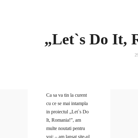
Anca
Coaching
Cursuri Corporate
Blog
Cursuri
„Let`s Do It, 
#Doer
Cursuri Open
Branding personal
Anca
Coaching
Cursuri Corporate
Ce citesc
2
Coaching
Curaj & motivație
Blog
Echilibru
#Doer
Evenimente
Branding personal
Free life
Ca sa va tin la curent
Ce citesc
Interviuri
cu ce se mai intampla
Coaching
Provocări & experimente
in proiectul „
Let`s Do
Curaj & motivație
Revelații
It, Romania!”,
am
Echilibru
Solo Traveler #AncaOnTheRoad
multe noutati pentru
Media
Contact
Evenimente
voi: – am lansat
site-ul