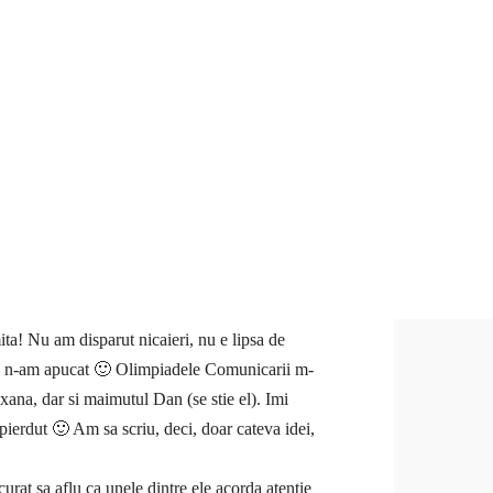
ita! Nu am disparut nicaieri, nu e lipsa de
r ca n-am apucat 🙂 Olimpiadele Comunicarii m-
oxana, dar si maimutul Dan (se stie el). Imi
 pierdut 🙂 Am sa scriu, deci, doar cateva idei,
at sa aflu ca unele dintre ele acorda atentie