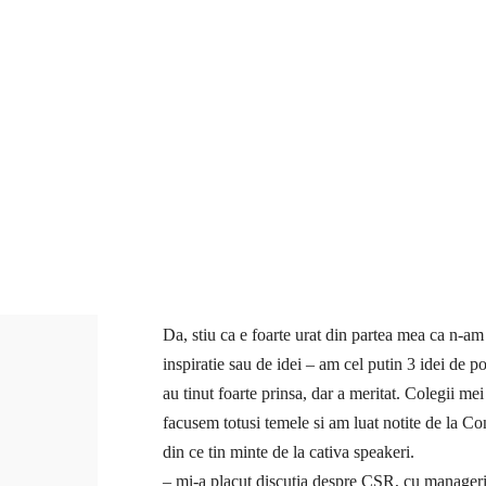
Anca
Coaching
Cursuri
Resurse
Da, stiu ca e foarte urat din partea mea ca n-am
inspiratie sau de idei – am cel putin 3 idei de
au tinut foarte prinsa, dar a meritat. Colegii me
facusem totusi temele si am luat notite de la
Con
din ce tin minte de la cativa speakeri.
– mi-a placut discutia despre CSR, cu manageri