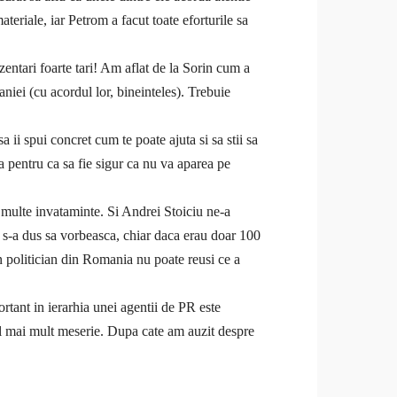
teriale, iar Petrom a facut toate eforturile sa
zentari foarte tari! Am aflat de la Sorin cum a
iei (cu acordul lor, bineinteles). Trebuie
 ii spui concret cum te poate ajuta si sa stii sa
a pentru ca sa fie sigur ca nu va aparea pe
 multe invataminte. Si Andrei Stoiciu ne-a
 s-a dus sa vorbeasca, chiar daca erau doar 100
un politician din Romania nu poate reusi ce a
rtant in ierarhia unei agentii de PR este
 cel mai mult meserie. Dupa cate am auzit despre