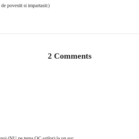
e povestit si impartasit:)
2 Comments
i noi (NU pe tema OC-urilor) la un suc.