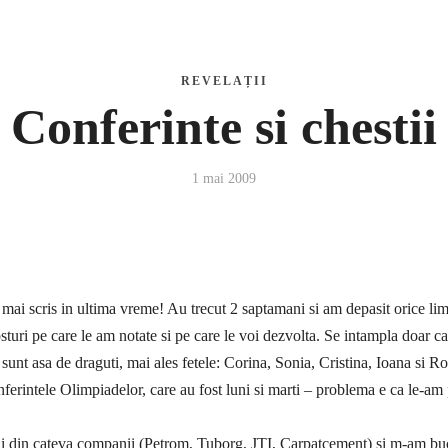
Blog
Media
Contact
REVELAȚII
Conferinte si chestii
1 mai 2009
 mai scris in ultima vreme! Au trecut 2 saptamani si am depasit orice lim
 posturi pe care le am notate si pe care le voi dezvolta. Se intampla doa
i sunt asa de draguti, mai ales fetele: Corina, Sonia, Cristina, Ioana si R
ferintele Olimpiadelor
, care au fost luni si marti – problema e ca le-am
i din cateva companii (Petrom, Tuborg, JTI, Carpatcement) si m-am bucur