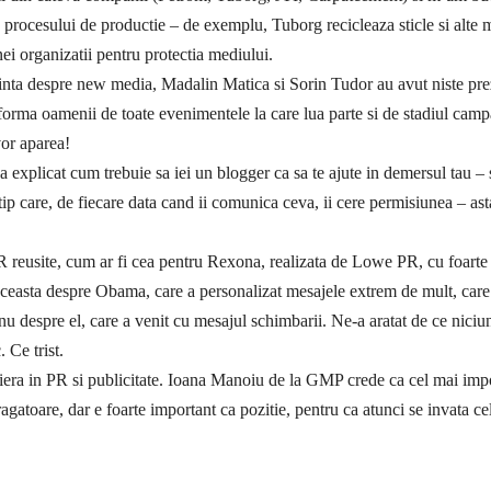
e procesului de productie – de exemplu, Tuborg recicleaza sticle si alte ma
i organizatii pentru protectia mediului.
erinta despre new media,
Madalin Matica
si
Sorin Tudor
au avut niste pre
orma oamenii de toate evenimentele la care lua parte si de stadiul campan
vor aparea!
a explicat cum trebuie sa iei un blogger ca sa te ajute in demersul tau – sa
tip care, de fiecare data cand ii comunica ceva, ii cere permisiunea – ast
R reusite, cum ar fi cea pentru Rexona, realizata de Lowe PR, cu foarte
aceasta despre Obama, care a personalizat mesajele extrem de mult, care
 nu despre el, care a venit cu mesajul schimbarii. Ne-a aratat de ce nici
. Ce trist.
riera in PR si publicitate. Ioana Manoiu de la GMP crede ca cel mai impo
tragatoare, dar e foarte important ca pozitie, pentru ca atunci se invata