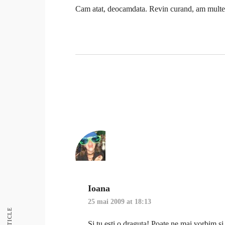
Cam atat, deocamdata. Revin curand, am multe d
Ioana
25 mai 2009 at 18:13
Si tu esti o draguta! Poate ne mai vorbim s