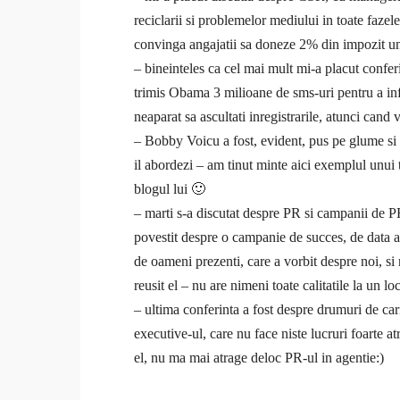
reciclarii si problemelor mediului in toate fazel
convinga angajatii sa doneze 2% din impozit une
– bineinteles ca cel mai mult mi-a placut conf
trimis Obama 3 milioane de sms-uri pentru a inf
neaparat sa ascultati inregistrarile, atunci cand 
–
Bobby Voicu
a fost, evident, pus pe glume si 
il abordezi – am tinut minte aici exemplul unui 
blogul lui 🙂
– marti s-a discutat despre PR si campanii de P
povestit despre o campanie de succes, de data 
de oameni prezenti, care a vorbit despre noi, si
reusit el – nu are nimeni toate calitatile la un loc
– ultima conferinta a fost despre drumuri de ca
executive-ul, care nu face niste lucruri foarte a
el, nu ma mai atrage deloc PR-ul in agentie:)