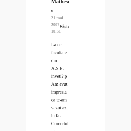
Mathesi
s
21 mai
2007 at
Reply
18:51
La ce
facultate
din
A.S.E.
inveti?:p
Am avut
impresia
ca te-am
vazut azi
in fata
Comertul