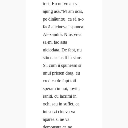
trist. Eu nu vreau sa
ajung asa.”M-am ucis,
pe dinăuntru, ca să n-o
facă altcineva” spunea
Alexandra. N-as vrea
sa-mi fac asta
niciodata. De fapt, nu
stiu daca as fi in stare.
Si, cum ii spuneam si
unui prieten drag, eu
cred ca de fapt toti
speram in noi, loviti,
raniti, cu lacrimi in
ochi sau in suflet, ca
intr-o zi cineva va
aparea si ne va
demonstra ca ne