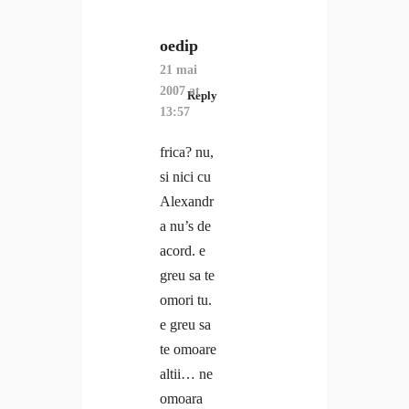
oedip
21 mai
2007 at
Reply
13:57
frica? nu,
si nici cu
Alexandr
a nu’s de
acord. e
greu sa te
omori tu.
e greu sa
te omoare
altii… ne
omoara