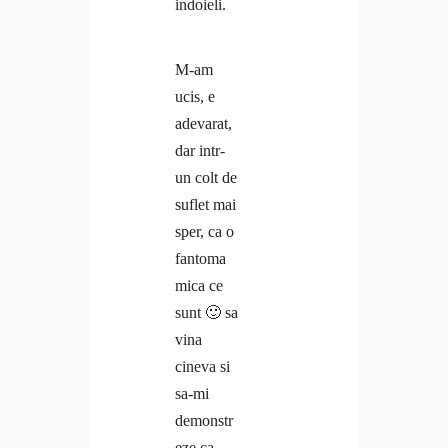
indoieli.
M-am
ucis, e
adevarat,
dar intr-
un colt de
suflet mai
sper, ca o
fantoma
mica ce
sunt 🙂 sa
vina
cineva si
sa-mi
demonstr
eze ca