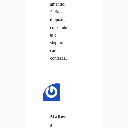
amandoi.
Si da, ai
dreptate,
constiinta
ta e
singura
care
conteaza.
Mathesi
s