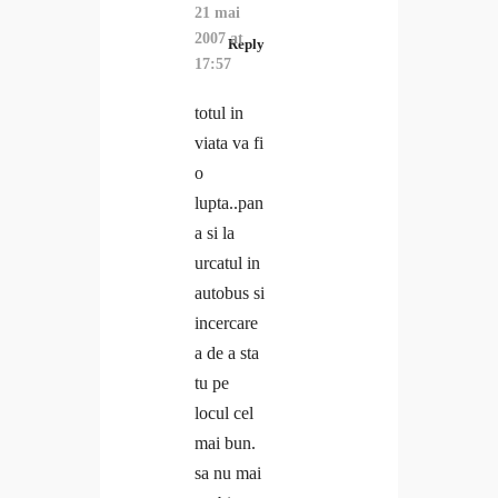
21 mai
2007 at
Reply
17:57
totul in
viata va fi
o
lupta..pan
a si la
urcatul in
autobus si
incercare
a de a sta
tu pe
locul cel
mai bun.
sa nu mai