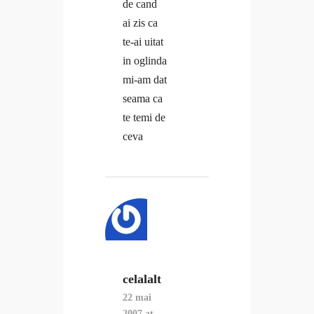
de cand
ai zis ca
te-ai uitat
in oglinda
mi-am dat
seama ca
te temi de
ceva
celalalt
22 mai
2007 at