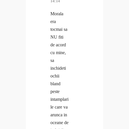
14:14
Morala
era
tocmai sa
NU fiti
de acord
cu mine,
sa
inchideti
ochii
bland
peste
intamplari
le care va
arunca in
oceane de