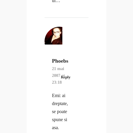
ui…
Phoebs
21 mai
2007 at
Reply
23:18
Emi: ai
dreptate,
se poate
spune si
asa.