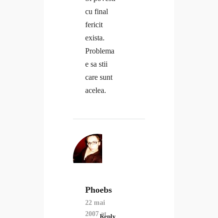
cu final
fericit
exista.
Problema
e sa stii
care sunt
acelea.
Phoebs
22 mai
2007 at
Reply