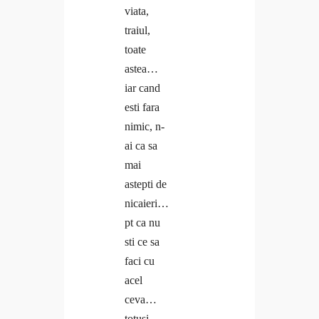
viata,
traiul,
toate
astea…
iar cand
esti fara
nimic, n-
ai ca sa
mai
astepti de
nicaieri…
pt ca nu
sti ce sa
faci cu
acel
ceva…
totusi…