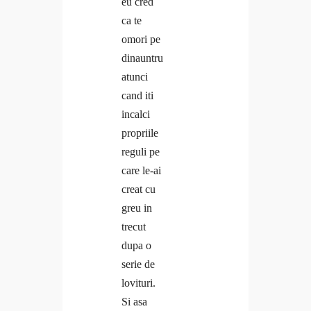
eu cred
ca te
omori pe
dinauntru
atunci
cand iti
incalci
propriile
reguli pe
care le-ai
creat cu
greu in
trecut
dupa o
serie de
lovituri.
Si asa