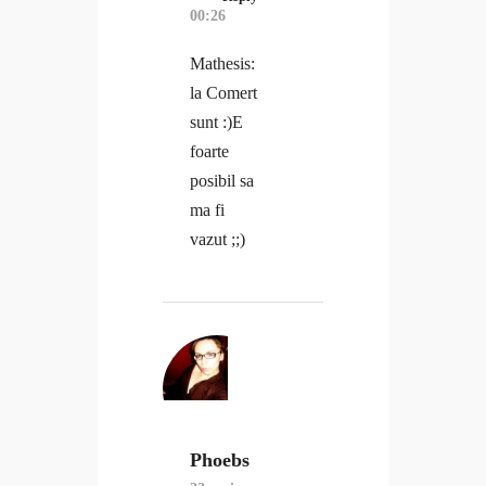
00:26
Mathesis:
la Comert
sunt :)E
foarte
posibil sa
ma fi
vazut ;;)
Phoebs