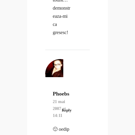
demonstr
eaza-mi
ca
gresesc!
Phoebs
21 mai
2007 at
Reply
14:11
🙂 oedip