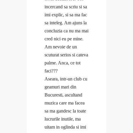
Ce citesc
Program gratuit Branding Personal
incercand sa scriu si sa
Coaching
Program gratuit Mental Fitness
imi explic, si sa ma fac
Curaj & motivație
Blog
sa inteleg. Am ajuns la
Echilibru
#Doer
concluzia ca nu ma mai
Evenimente
Branding personal
cred nici eu pe mine.
Free life
Ce citesc
Am nevoie de un
Interviuri
Coaching
scuturat serios si cateva
Provocări & experimente
Curaj & motivație
palme. Anca, ce tot
Revelații
Echilibru
faci???
Solo Traveler #AncaOnTheRoad
Evenimente
Aseara, intr-un club cu
Media
Free life
geamuri mari din
Contact
Interviuri
Bucuresti, ascultand
Provocări & experimente
muzica care ma facea
Anca
Revelații
sa ma gandesc la toate
Coaching
Solo Traveler #AncaOnTheRoad
lucrurile inutile, ma
Cursuri
Media
uitam in oglinda si imi
Cursuri Open
Contact