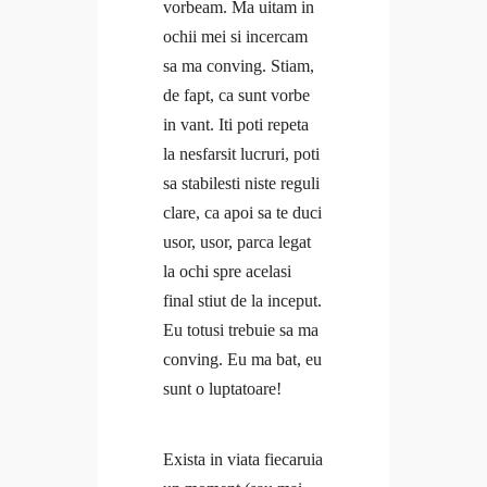
vorbeam. Ma uitam in
Cursuri Corporate
ochii mei si incercam
Resurse
Anca
sa ma conving. Stiam,
Minicurs Gratuit Branding Personal
Coaching
de fapt, ca sunt vorbe
Minicurs Gratuit Mental Fitness
Cursuri
in vant. Iti poti repeta
Program Gratuit Email Marketing
Cursuri Open
la nesfarsit lucruri, poti
Program gratuit Branding Personal
Cursuri Corporate
sa stabilesti niste reguli
Program gratuit Mental Fitness
Resurse
clare, ca apoi sa te duci
Blog
Minicurs Gratuit Branding Personal
usor, usor, parca legat
#Doer
Minicurs Gratuit Mental Fitness
la ochi spre acelasi
Branding personal
Program Gratuit Email Marketing
final stiut de la inceput.
Ce citesc
Program gratuit Branding Personal
Eu totusi trebuie sa ma
Coaching
Program gratuit Mental Fitness
conving. Eu ma bat, eu
Curaj & motivație
Blog
sunt o luptatoare!
Echilibru
#Doer
Evenimente
Branding personal
Free life
Exista in viata fiecaruia
Ce citesc
Interviuri