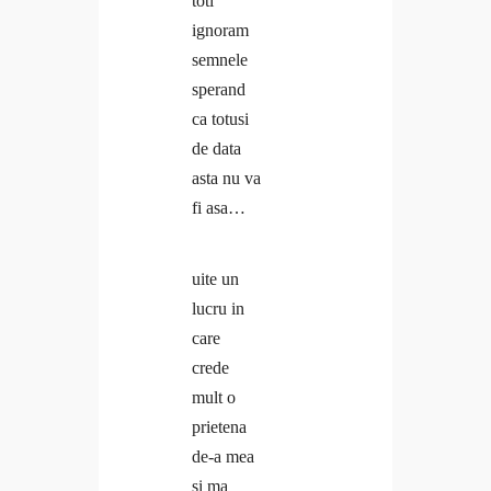
toti
ignoram
semnele
sperand
ca totusi
de data
asta nu va
fi asa…
uite un
lucru in
care
crede
mult o
prietena
de-a mea
si ma