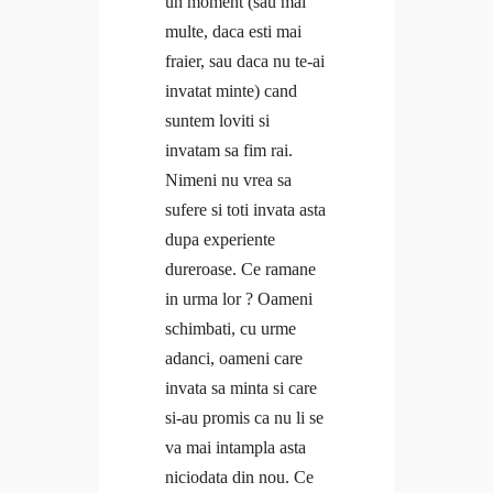
un moment (sau mai
Coaching
Provocări & experimente
multe, daca esti mai
Curaj & motivație
Revelații
fraier, sau daca nu te-ai
Echilibru
Solo Traveler #AncaOnTheRoad
invatat minte) cand
Evenimente
Media
suntem loviti si
Free life
Contact
invatam sa fim rai.
Interviuri
Nimeni nu vrea sa
Provocări & experimente
sufere si toti invata asta
Revelații
dupa experiente
Solo Traveler #AncaOnTheRoad
dureroase. Ce ramane
Media
in urma lor ? Oameni
Contact
schimbati, cu urme
adanci, oameni care
invata sa minta si care
si-au promis ca nu li se
va mai intampla asta
niciodata din nou. Ce