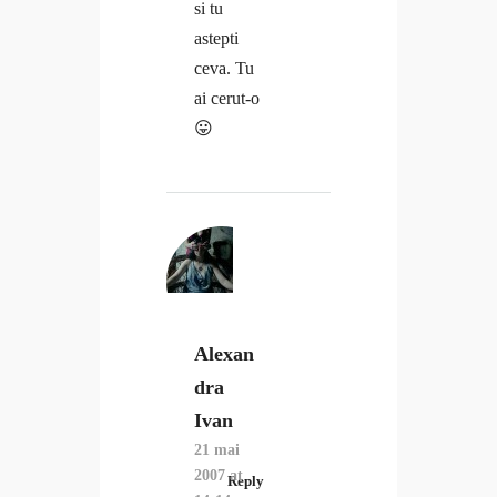
si tu
astepti
ceva. Tu
ai cerut-o
😛
Alexan
dra
Ivan
21 mai
2007 at
Reply