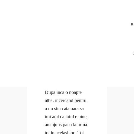
Anca
R
Coaching
Cursuri
Cursuri Open
Cursuri Corporate
Resurse
Anca
Minicurs Gratuit Branding Personal
Coaching
Minicurs Gratuit Mental Fitness
Cursuri
Program Gratuit Email Marketing
Cursuri Open
Dupa inca o noapte
Program gratuit Branding Personal
Cursuri Corporate
alba, incercand pentru
Program gratuit Mental Fitness
Resurse
a nu stiu cata oara sa
Blog
Minicurs Gratuit Branding Personal
imi arat ca totul e bine,
#Doer
Minicurs Gratuit Mental Fitness
am ajuns pana la urma
Branding personal
Program Gratuit Email Marketing
tot in acelasi loc. Tot