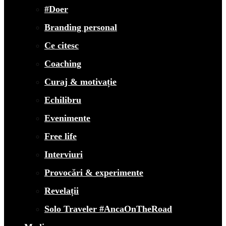
#Doer
Branding personal
Ce citesc
Coaching
Curaj & motivație
Echilibru
Evenimente
Free life
Interviuri
Provocări & experimente
Revelații
Solo Traveler #AncaOnTheRoad