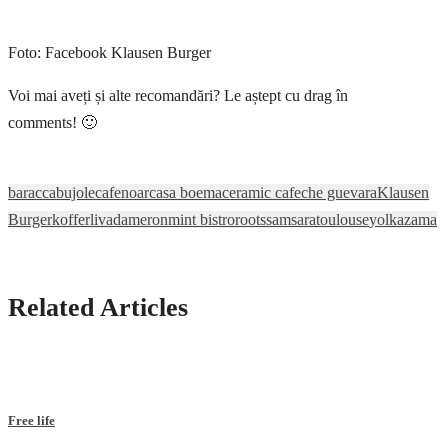
Foto: Facebook Klausen Burger
Voi mai aveți și alte recomandări? Le aștept cu drag în
comments! 🙂
baracca
bujole
cafenoar
casa boema
ceramic cafe
che guevara
Klausen
Burger
koffer
livada
meron
mint bistro
roots
samsara
toulouse
yolka
zama
Related Articles
Free life