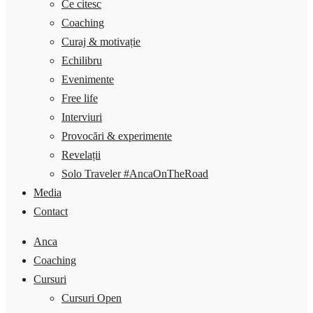
Ce citesc
Coaching
Curaj & motivație
Echilibru
Evenimente
Free life
Interviuri
Provocări & experimente
Revelații
Solo Traveler #AncaOnTheRoad
Media
Contact
Anca
Coaching
Cursuri
Cursuri Open