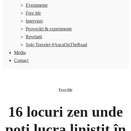
Evenimente
Free life
Interviuri
Provocări & experimente
Revelații
Solo Traveler #AncaOnTheRoad
Media
Contact
Free life
16 locuri zen unde
poți lucra liniștit în