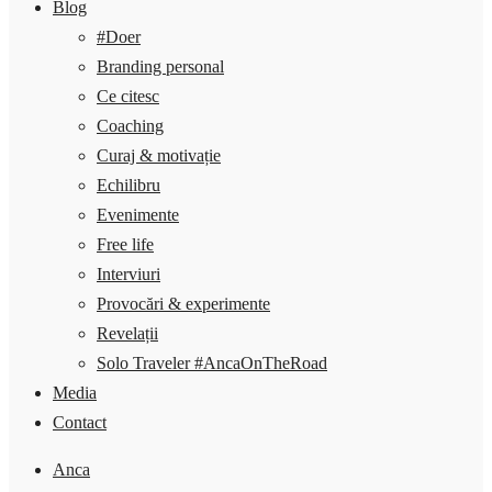
Blog
#Doer
Branding personal
Ce citesc
Coaching
Curaj & motivație
Echilibru
Evenimente
Free life
Interviuri
Provocări & experimente
Revelații
Solo Traveler #AncaOnTheRoad
Media
Contact
Anca