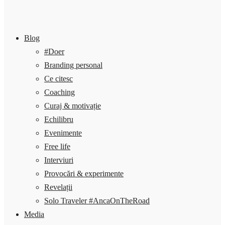
Blog
#Doer
Branding personal
Ce citesc
Coaching
Curaj & motivație
Echilibru
Evenimente
Free life
Interviuri
Provocări & experimente
Revelații
Solo Traveler #AncaOnTheRoad
Media