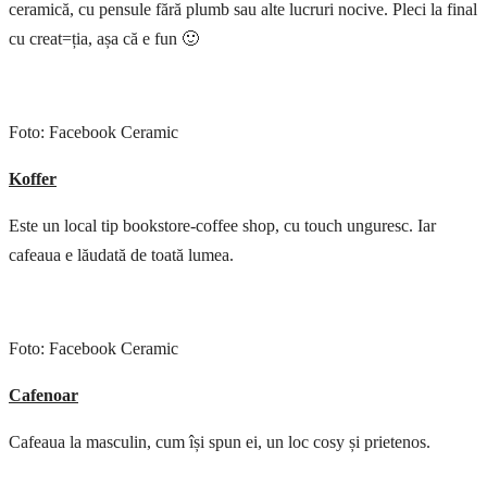
ceramică, cu pensule fără plumb sau alte lucruri nocive. Pleci la final
cu creat=ția, așa că e fun 🙂
Foto: Facebook Ceramic
Koffer
Este un local tip bookstore-coffee shop, cu touch unguresc. Iar
cafeaua e lăudată de toată lumea.
Foto: Facebook Ceramic
Cafenoar
Cafeaua la masculin, cum își spun ei, un loc cosy și prietenos.