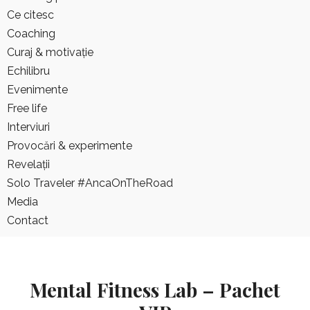
Free life
Ce citesc
Interviuri
Coaching
Provocări & experimente
Curaj & motivație
Revelații
Echilibru
Solo Traveler #AncaOnTheRoad
Evenimente
Media
Free life
Contact
Interviuri
Provocări & experimente
Revelații
Solo Traveler #AncaOnTheRoad
Media
Contact
Mental Fitness Lab – Pachet