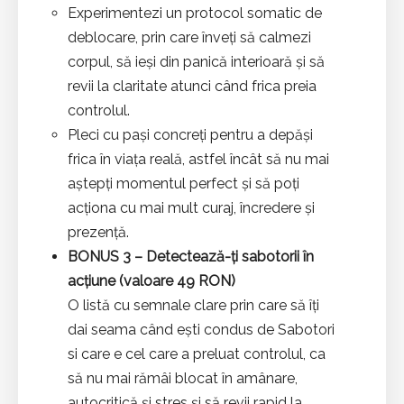
Experimentezi un protocol somatic de
deblocare, prin care înveți să calmezi
corpul, să ieși din panică interioară și să
revii la claritate atunci când frica preia
controlul.
Pleci cu pași concreți pentru a depăși
frica în viața reală, astfel încât să nu mai
aștepți momentul perfect și să poți
acționa cu mai mult curaj, încredere și
prezență.
BONUS 3 – Detectează-ți sabotorii în
acțiune (valoare 49 RON)
O listă cu semnale clare prin care să îți
dai seama când ești condus de Sabotori
si care e cel care a preluat controlul, ca
să nu mai rămâi blocat în amânare,
autocritică și stres și să revii rapid la