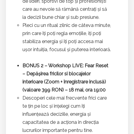
de lideri, sportivi de top și profesioniști
care au nevoie să rămână centrați și să
ia decizii bune chiar și sub presiune.
Pleci cu un ritual zilnic de câteva minute,
prin care îți poți regla emoțiile, îți poți
stabiliza energia și îți poți accesa mai
ușor intuiția, focusul și puterea interioară.
BONUS 2 –
Workshop LIVE: Fear Reset
– Depășirea fricilor si blocajelor
interioare
(Zoom + înregistrare inclusă)
(valoare 399 RON) – 18 mai, ora 19:00
Descoperi cele mai frecvente frici care
te țin pe loc și înțelegi cum îți
influențează deciziile, energia și
capacitatea de a acționa în direcția
lucrurilor importante pentru tine.