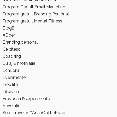
Branding personal
Program Gratuit Email Marketing
Ce citesc
Program gratuit Branding Personal
Coaching
Program gratuit Mental Fitness
Curaj & motivație
Blog
Echilibru
#Doer
Evenimente
Branding personal
Free life
Ce citesc
Interviuri
Coaching
Provocări & experimente
Curaj & motivație
Revelații
Echilibru
Solo Traveler #AncaOnTheRoad
Evenimente
Media
Free life
Contact
Interviuri
Provocări & experimente
Anca
Revelații
Coaching
Solo Traveler #AncaOnTheRoad