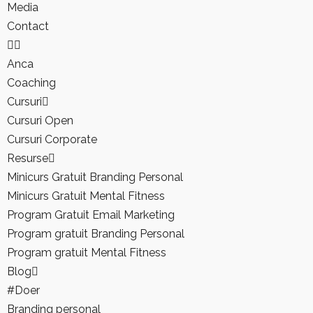
Cursuri
Media
Cursuri Open
Contact
Cursuri Corporate
Resurse
Anca
Minicurs Gratuit Branding Personal
Coaching
Minicurs Gratuit Mental Fitness
Cursuri
Program Gratuit Email Marketing
Cursuri Open
Program gratuit Branding Personal
Cursuri Corporate
Program gratuit Mental Fitness
Resurse
Blog
Minicurs Gratuit Branding Personal
#Doer
Minicurs Gratuit Mental Fitness
Branding personal
Program Gratuit Email Marketing
Ce citesc
Program gratuit Branding Personal
Coaching
Program gratuit Mental Fitness
Curaj & motivație
Blog
Echilibru
#Doer
Evenimente
Branding personal