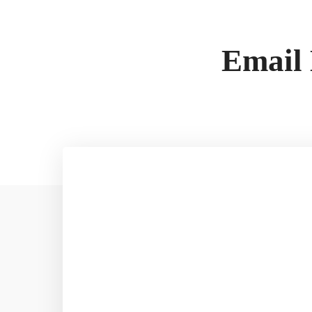
Anca
Coaching
Cursuri
Email 
Resurse