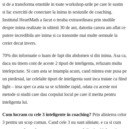
si de a transforma emotiile in toate workshop-urile pe care le sustin
si fac exercitii de conectare la inima in sesiunile de coaching.
Institutul HeartMath a facut o treaba extraordinara prin studiile
despre inima realizate in ultimii 30 de ani, datorita carora am aflat ce
putere incredibila are inima si ca transmite mai multe semnale la
creier decat invers.
70% din informatie o luam de fapt din abdomen si din inima. Asa ca,
daca nu tinem cont de aceste 2 tipuri de inteligenta, refuzam multa
intelepciune. Si cam asta se intampla acum, cand mintea este pusa pe
un piedestal, iar celelalte tipuri de inteligenta sunt inca tratate ca fiind
light – insa sper ca asta sa se schimbe rapid, odata cu aceste noi
metode si studii care dau corpului locul pe care il merita pentru
inteligenta lui.
Cum lucram cu cele 3 inteligente in coaching?
Prin alinierea celor
3 pentru un scop comun. Cand cele 3 nu sunt aliniate, e ca si cum