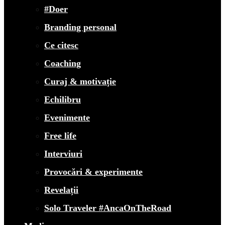
#Doer
Branding personal
Ce citesc
Coaching
Curaj & motivație
Echilibru
Evenimente
Free life
Interviuri
Provocări & experimente
Revelații
Solo Traveler #AncaOnTheRoad