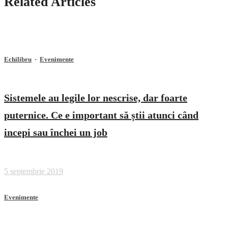
Related Articles
Echilibru
·
Evenimente
Sistemele au legile lor nescrise, dar foarte
puternice. Ce e important să știi atunci când
incepi sau închei un job
5 septembrie 2019
Evenimente