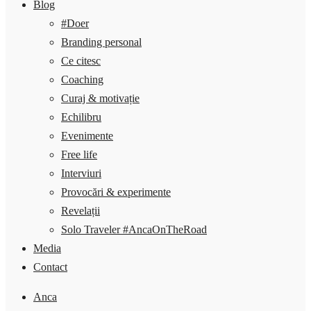
Blog
#Doer
Branding personal
Ce citesc
Coaching
Curaj & motivație
Echilibru
Evenimente
Free life
Interviuri
Provocări & experimente
Revelații
Solo Traveler #AncaOnTheRoad
Media
Contact
Anca