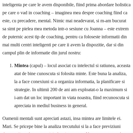
inteligenta pe care le avem disponibile, fiind prima abordare holistica
pe care o vad in coaching – imaginea mea despre coaching fiind ca
este, cu precadere, mental. Nimic mai neadevarat, si m-am bucurat
sa simt pe pielea mea metoda intr-o sesiune cu Joanna – este extrem
de puternic acest tip de coaching, pentru ca foloseste informatii din
mai multi centri inteligenti pe care ii avem la dispozitie, dar si din
campul plin de informatie din jurul nostru:
Mintea
(capul) – locul asociat cu intelectul si ratiunea, aceasta
atat de bine cunoscuta si folosita minte. Este buna la analiza,
la a face conexiuni si a organiza informatia, la planificare si
strategie. In ultimii 200 de ani am exploatat-o la maximum si
i-am dat un loc important in viata noastra, fiind recunoscuta si
apreciata in mediul business in general.
Oamenii mentali sunt apreciati astazi, insa mintea are limitele ei.
Mari. Se pricepe bine la analiza trecutului si la a face previziuni