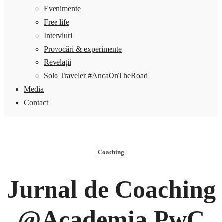
Evenimente
Free life
Interviuri
Provocări & experimente
Revelații
Solo Traveler #AncaOnTheRoad
Media
Contact
Coaching
Jurnal de Coaching
@Academia PwC