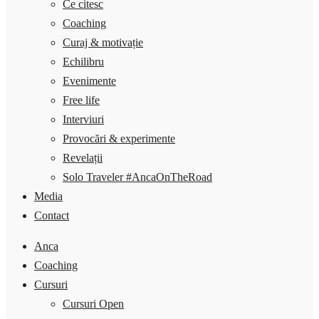
Ce citesc
Coaching
Curaj & motivație
Echilibru
Evenimente
Free life
Interviuri
Provocări & experimente
Revelații
Solo Traveler #AncaOnTheRoad
Media
Contact
Anca
Coaching
Cursuri
Cursuri Open