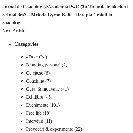
Jurnal de Coaching @Academia PwC (3): Tu unde te blochezi
cel mai des? – Metoda Byron Katie si terapia Gestalt in
coaching
Next Article
Categories
#Doer
(24)
Branding personal
(2)
Ce citesc
(6)
Coaching
(7)
Curaj & motivație
(41)
Echilibru
(45)
Evenimente
(101)
Free life
(18)
Interviuri
(11)
Provocări & experimente
(22)