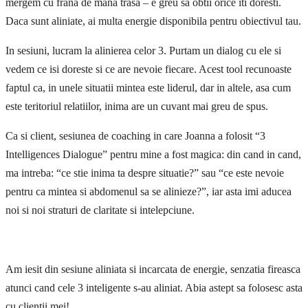
mergem cu frana de mana trasa – e greu sa obtii orice iti doresti.
Daca sunt aliniate, ai multa energie disponibila pentru obiectivul tau.
In sesiuni, lucram la alinierea celor 3. Purtam un dialog cu ele si
vedem ce isi doreste si ce are nevoie fiecare. Acest tool recunoaste
faptul ca, in unele situatii mintea este liderul, dar in altele, asa cum
este teritoriul relatiilor, inima are un cuvant mai greu de spus.
Ca si client, sesiunea de coaching in care Joanna a folosit “3
Intelligences Dialogue” pentru mine a fost magica: din cand in cand,
ma intreba: “ce stie inima ta despre situatie?” sau “ce este nevoie
pentru ca mintea si abdomenul sa se alinieze?”, iar asta imi aducea
noi si noi straturi de claritate si intelepciune.
Am iesit din sesiune aliniata si incarcata de energie, senzatia fireasca
atunci cand cele 3 inteligente s-au aliniat. Abia astept sa folosesc asta
cu clientii mei!