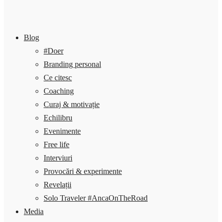
Blog
#Doer
Branding personal
Ce citesc
Coaching
Curaj & motivație
Echilibru
Evenimente
Free life
Interviuri
Provocări & experimente
Revelații
Solo Traveler #AncaOnTheRoad
Media