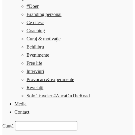
#Doer
Branding personal
Ce citesc
Coaching
Curaj & motivație
Echilibru
Evenimente
Free life
Interviuri
Provocări & experimente
Revelații
Solo Traveler #AncaOnTheRoad
Media
Contact
Caută