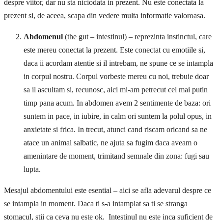
despre viitor, dar nu sta niciodata in prezent. Nu este conectata la
prezent si, de aceea, scapa din vedere multa informatie valoroasa.
Abdomenul
(the gut – intestinul) – reprezinta instinctul, care
este mereu conectat la prezent. Este conectat cu emotiile si,
daca ii acordam atentie si il intrebam, ne spune ce se intampla
in corpul nostru. Corpul vorbeste mereu cu noi, trebuie doar
sa il ascultam si, recunosc, aici mi-am petrecut cel mai putin
timp pana acum. In abdomen avem 2 sentimente de baza: ori
suntem in pace, in iubire, in calm ori suntem la polul opus, in
anxietate si frica. In trecut, atunci cand riscam oricand sa ne
atace un animal salbatic, ne ajuta sa fugim daca aveam o
amenintare de moment, trimitand semnale din zona: fugi sau
lupta.
Mesajul abdomentului este esential – aici se afla adevarul despre ce
se intampla in moment. Daca ti s-a intamplat sa ti se stranga
stomacul, stii ca ceva nu este ok. Intestinul nu este inca suficient de