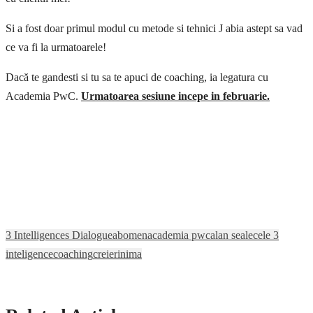
Si a fost doar primul modul cu metode si tehnici J abia astept sa vad
ce va fi la urmatoarele!
Dacă te gandesti si tu sa te apuci de coaching, ia legatura cu
Academia PwC.
Urmatoarea sesiune incepe in februarie.
3 Intelligences Dialogue
abomen
academia pwc
alan seale
cele 3
inteligence
coaching
creier
inima