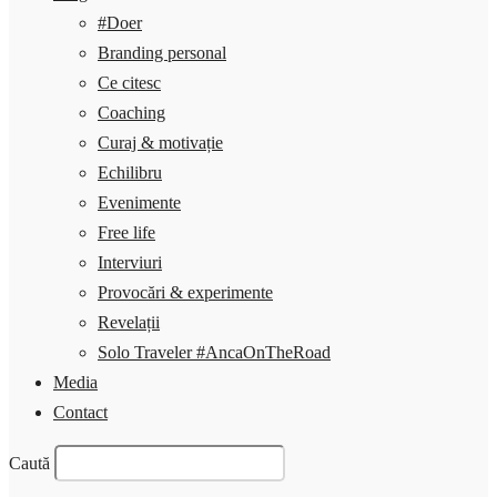
#Doer
Branding personal
Ce citesc
Coaching
Curaj & motivație
Echilibru
Evenimente
Free life
Interviuri
Provocări & experimente
Revelații
Solo Traveler #AncaOnTheRoad
Media
Contact
Caută