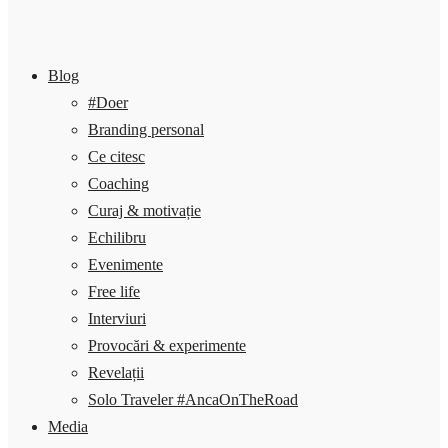
Blog
#Doer
Branding personal
Ce citesc
Coaching
Curaj & motivație
Echilibru
Evenimente
Free life
Interviuri
Provocări & experimente
Revelații
Solo Traveler #AncaOnTheRoad
Media