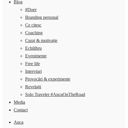
Blog
#Doer
Branding personal
Ce citesc
Coaching
Curaj & motivație
Echilibru
Evenimente
Free life
Interviuri
Provocări & experimente
Revelații
Solo Traveler #AncaOnTheRoad
Media
Contact
Anca