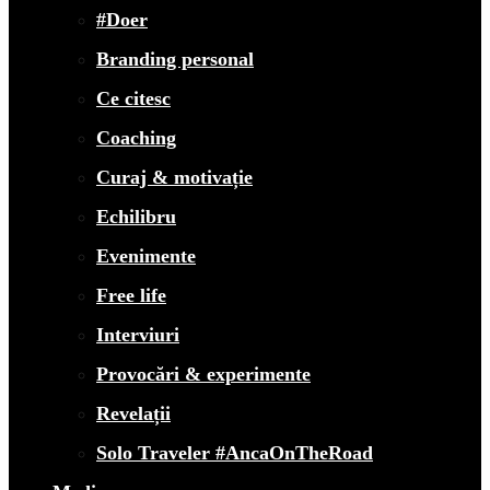
#Doer
Branding personal
Ce citesc
Coaching
Curaj & motivație
Echilibru
Evenimente
Free life
Interviuri
Provocări & experimente
Revelații
Solo Traveler #AncaOnTheRoad