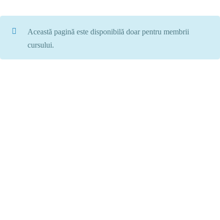
Această pagină este disponibilă doar pentru membrii
cursului.