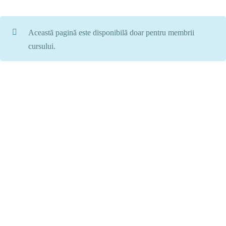
Această pagină este disponibilă doar pentru membrii
cursului.