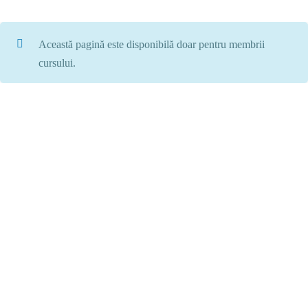
Această pagină este disponibilă doar pentru membrii
cursului.