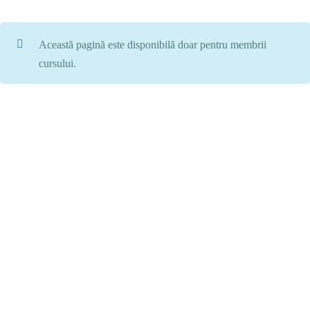
Această pagină este disponibilă doar pentru membrii
cursului.