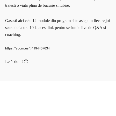
traiesti o viata plina de bucurie si iubire.
Gasesti aici cele 12 module din program si te astept in fiecare joi
seara de la ora 19 la acest link pentru sesiunile live de Q&A si
coaching.
https://zoom.us/j/4194457634
Let’s do it! 🙂