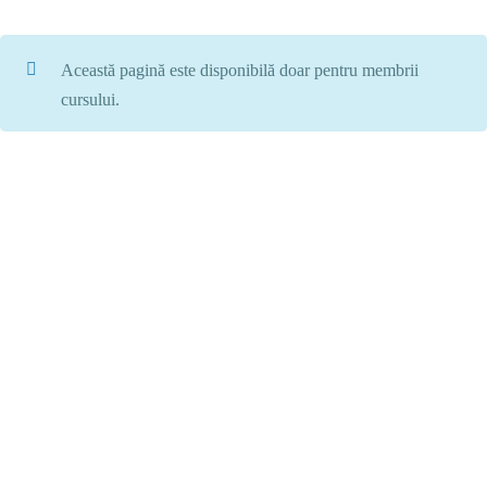
Această pagină este disponibilă doar pentru membrii
cursului.