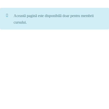
Această pagină este disponibilă doar pentru membrii
cursului.