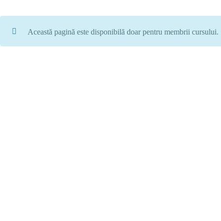
Această pagină este disponibilă doar pentru membrii cursului.